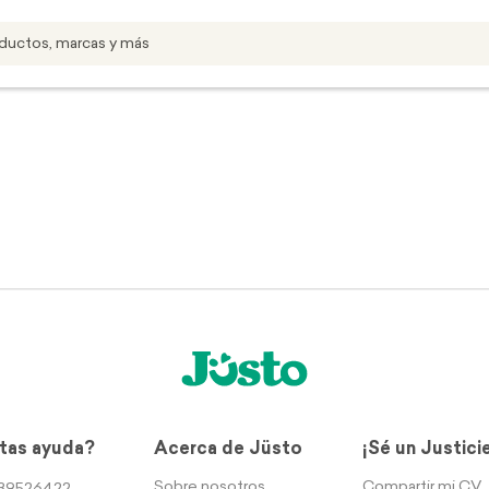
tas ayuda?
Acerca de Jüsto
¡Sé un Justici
Sobre nosotros
Compartir mi CV