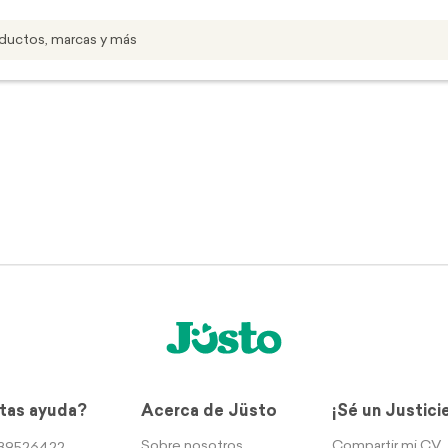
tas ayuda?
Acerca de Jüsto
¡Sé un Justici
Sobre nosotros
Compartir mi CV