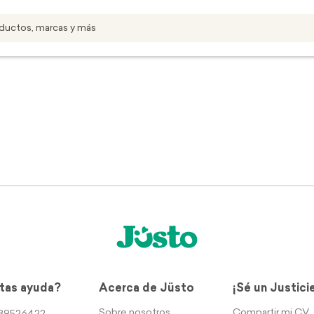
tas ayuda?
Acerca de Jüsto
¡Sé un Justici
Sobre nosotros
Compartir mi CV