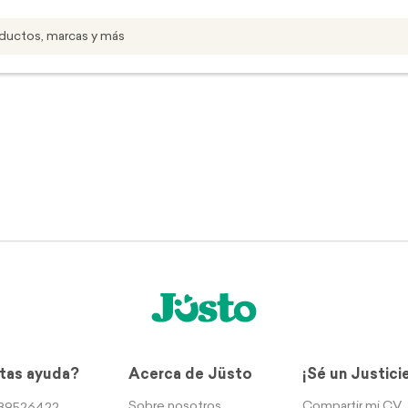
tas ayuda?
Acerca de Jüsto
¡Sé un Justici
Sobre nosotros
Compartir mi CV