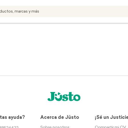
tas ayuda?
Acerca de Jüsto
¡Sé un Justici
Sobre nosotros
Compartir mi CV