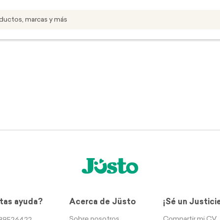
tas ayuda?
Acerca de Jüsto
¡Sé un Justici
Sobre nosotros
Compartir mi CV