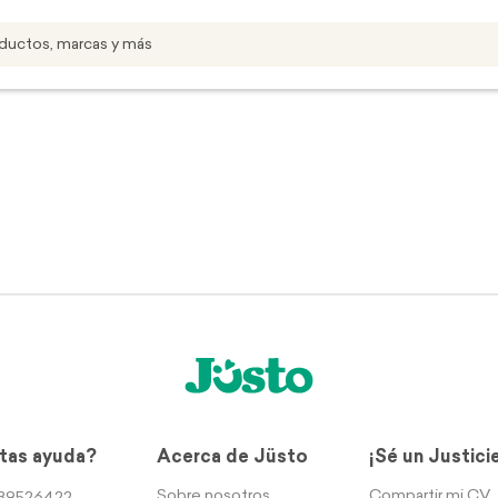
tas ayuda?
Acerca de Jüsto
¡Sé un Justici
Sobre nosotros
Compartir mi CV