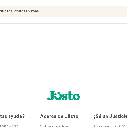
tas ayuda?
Acerca de Jüsto
¡Sé un Justici
Sobre nosotros
Compartir mi CV