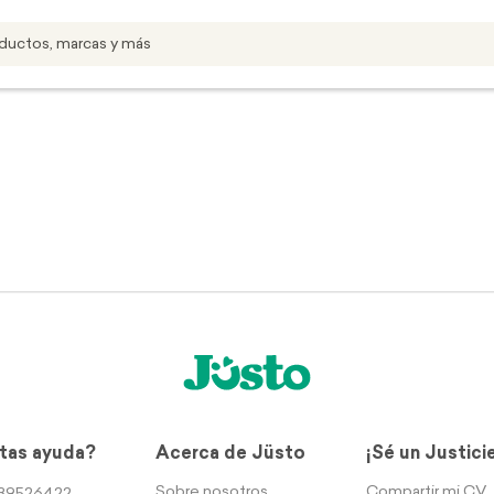
tas ayuda?
Acerca de Jüsto
¡Sé un Justici
Sobre nosotros
Compartir mi CV