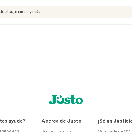
tas ayuda?
Acerca de Jüsto
¡Sé un Justici
Sobre nosotros
Compartir mi CV