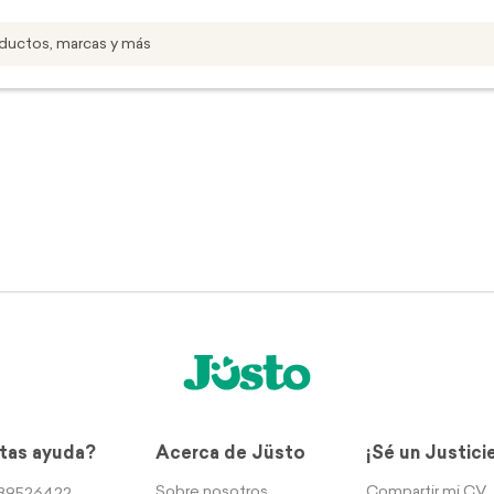
tas ayuda?
Acerca de Jüsto
¡Sé un Justici
Sobre nosotros
Compartir mi CV