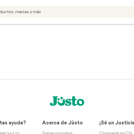
tas ayuda?
Acerca de Jüsto
¡Sé un Justici
Sobre nosotros
Compartir mi CV