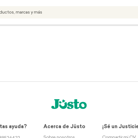
tas ayuda?
Acerca de Jüsto
¡Sé un Justici
Sobre nosotros
Compartir mi CV