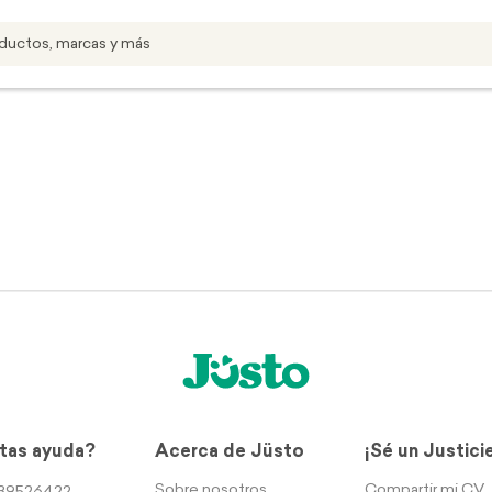
tas ayuda?
Acerca de Jüsto
¡Sé un Justici
Sobre nosotros
Compartir mi CV