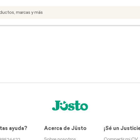
tas ayuda?
Acerca de Jüsto
¡Sé un Justici
Sobre nosotros
Compartir mi CV