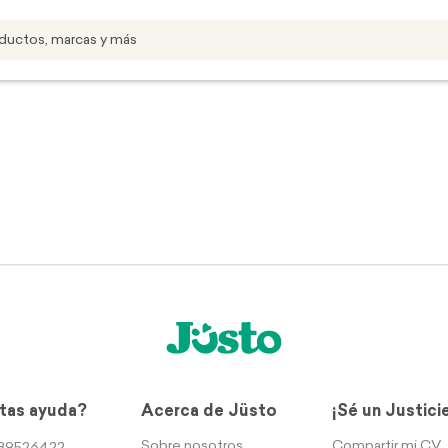
tas ayuda?
Acerca de Jüsto
¡Sé un Justici
Sobre nosotros
Compartir mi CV