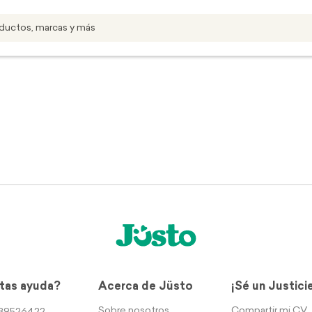
tas ayuda?
Acerca de Jüsto
¡Sé un Justici
Sobre nosotros
Compartir mi CV