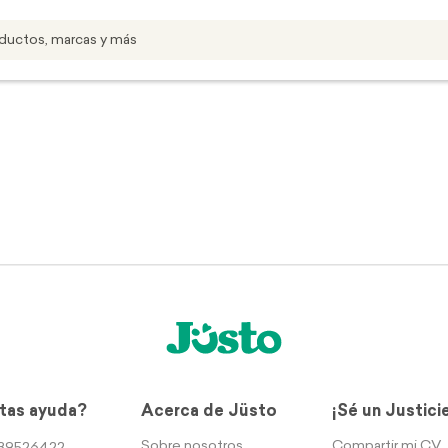
tas ayuda?
Acerca de Jüsto
¡Sé un Justici
Sobre nosotros
Compartir mi CV