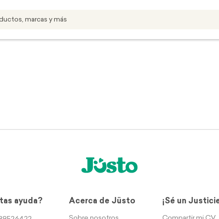
tas ayuda?
Acerca de Jüsto
¡Sé un Justici
Sobre nosotros
Compartir mi CV