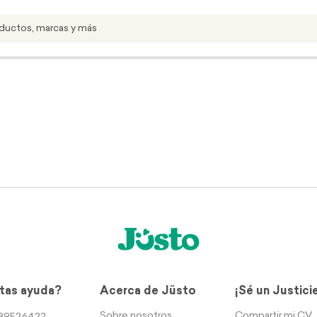
tas ayuda?
Acerca de Jüsto
¡Sé un Justici
Sobre nosotros
Compartir mi CV