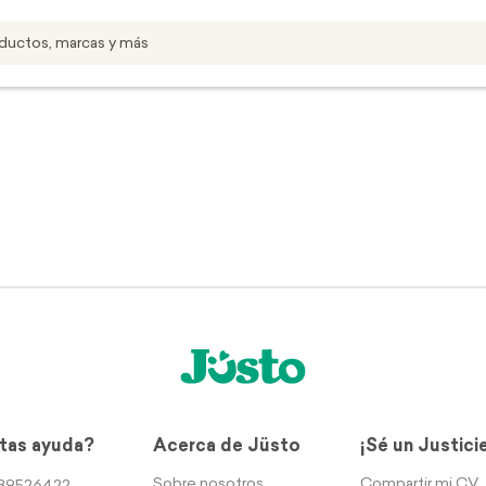
tas ayuda?
Acerca de Jüsto
¡Sé un Justici
Sobre nosotros
Compartir mi CV