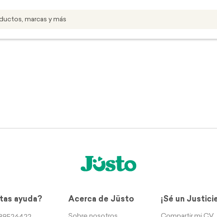
tas ayuda?
Acerca de Jüsto
¡Sé un Justici
Sobre nosotros
Compartir mi CV