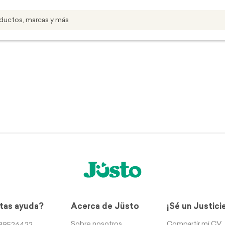
tas ayuda?
Acerca de Jüsto
¡Sé un Justici
Sobre nosotros
Compartir mi CV