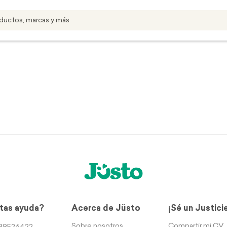
tas ayuda?
Acerca de Jüsto
¡Sé un Justici
Sobre nosotros
Compartir mi CV