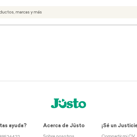
tas ayuda?
Acerca de Jüsto
¡Sé un Justici
Sobre nosotros
Compartir mi CV