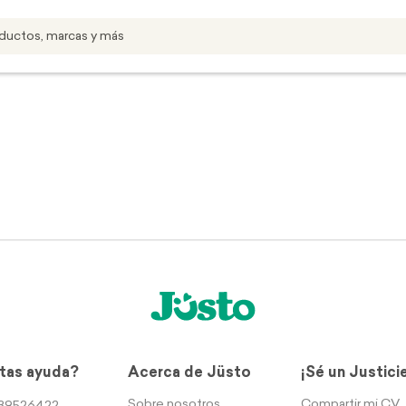
tas ayuda?
Acerca de Jüsto
¡Sé un Justici
Sobre nosotros
Compartir mi CV