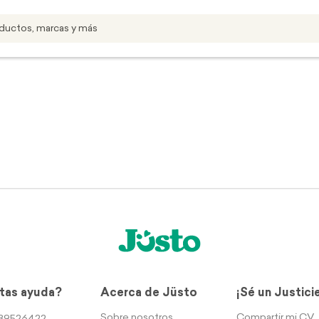
tas ayuda?
Acerca de Jüsto
¡Sé un Justici
Sobre nosotros
Compartir mi CV