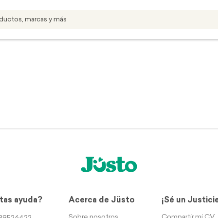
tas ayuda?
Acerca de Jüsto
¡Sé un Justici
Sobre nosotros
Compartir mi CV