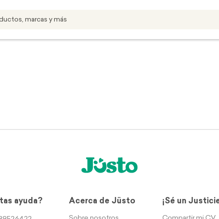
tas ayuda?
Acerca de Jüsto
¡Sé un Justici
Sobre nosotros
Compartir mi CV