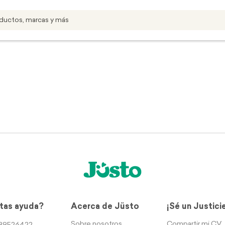
tas ayuda?
Acerca de Jüsto
¡Sé un Justici
Sobre nosotros
Compartir mi CV