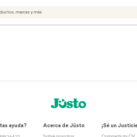
tas ayuda?
Acerca de Jüsto
¡Sé un Justici
Sobre nosotros
Compartir mi CV