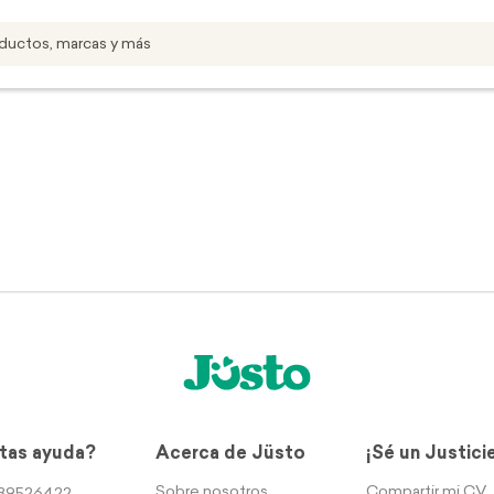
tas ayuda?
Acerca de Jüsto
¡Sé un Justici
Sobre nosotros
Compartir mi CV