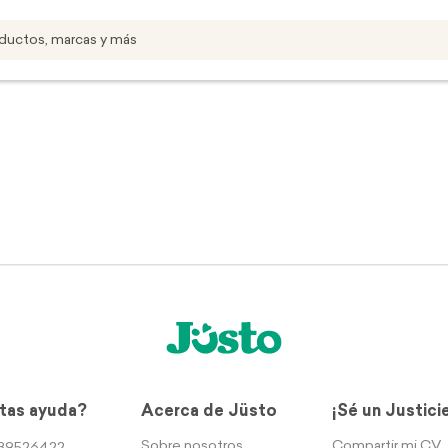
tas ayuda?
Acerca de Jüsto
¡Sé un Justici
Sobre nosotros
Compartir mi CV