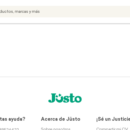
tas ayuda?
Acerca de Jüsto
¡Sé un Justici
Sobre nosotros
Compartir mi CV