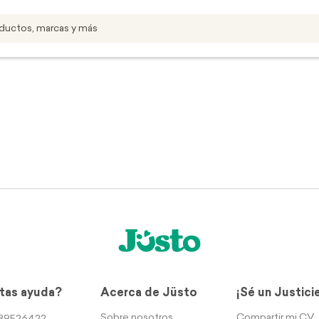
tas ayuda?
Acerca de Jüsto
¡Sé un Justici
Sobre nosotros
Compartir mi CV