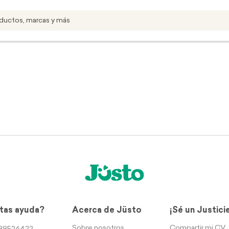
tas ayuda?
Acerca de Jüsto
¡Sé un Justici
Sobre nosotros
Compartir mi CV