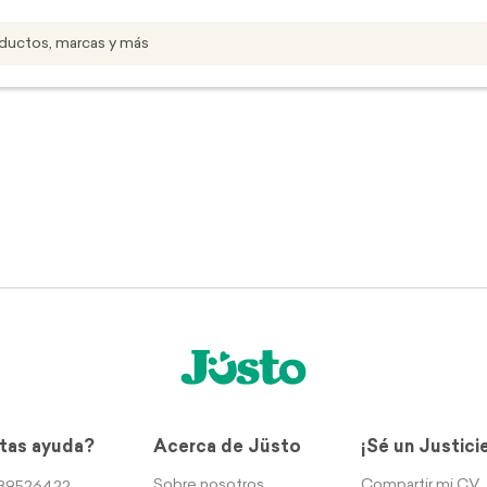
tas ayuda?
Acerca de Jüsto
¡Sé un Justici
Sobre nosotros
Compartir mi CV