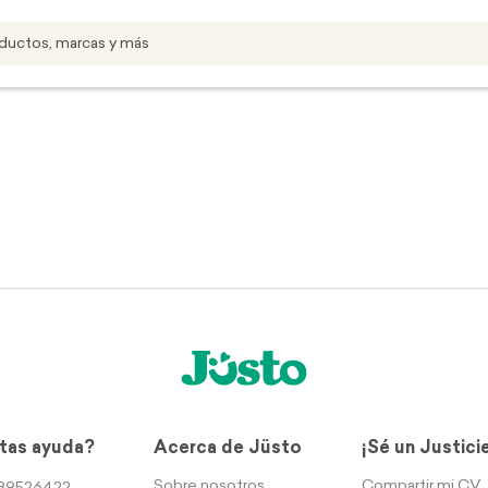
tas ayuda?
Acerca de Jüsto
¡Sé un Justici
Sobre nosotros
Compartir mi CV