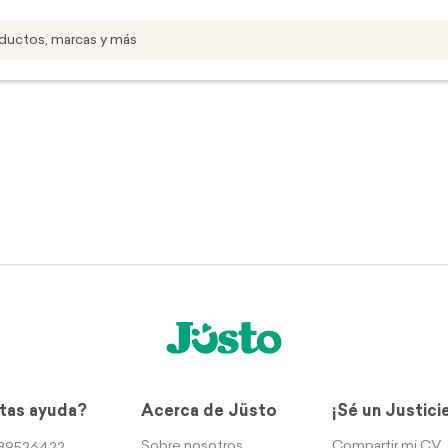
tas ayuda?
Acerca de Jüsto
¡Sé un Justici
Sobre nosotros
Compartir mi CV