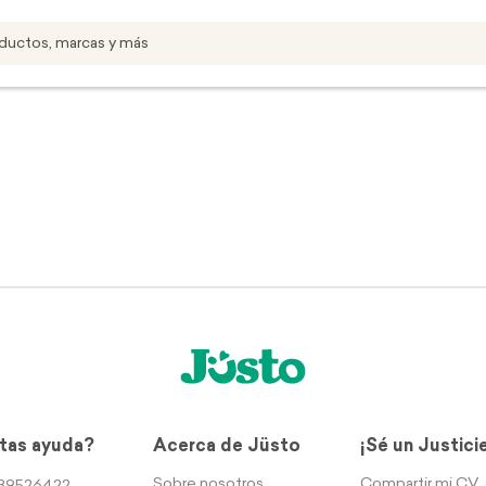
tas ayuda?
Acerca de Jüsto
¡Sé un Justici
Sobre nosotros
Compartir mi CV