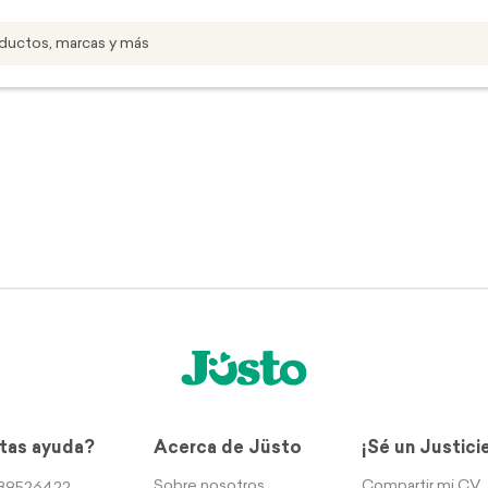
tas ayuda?
Acerca de Jüsto
¡Sé un Justici
Sobre nosotros
Compartir mi CV