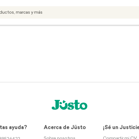
tas ayuda?
Acerca de Jüsto
¡Sé un Justici
Sobre nosotros
Compartir mi CV