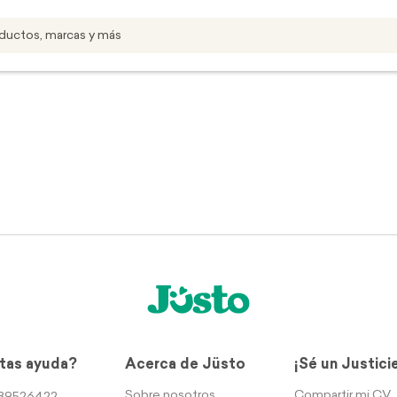
tas ayuda?
Acerca de Jüsto
¡Sé un Justici
Sobre nosotros
Compartir mi CV