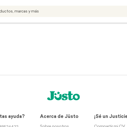
tas ayuda?
Acerca de Jüsto
¡Sé un Justici
Sobre nosotros
Compartir mi CV