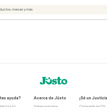
tas ayuda?
Acerca de Jüsto
¡Sé un Justici
Sobre nosotros
Compartir mi CV