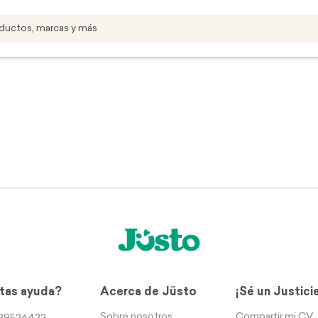
tas ayuda?
Acerca de Jüsto
¡Sé un Justici
Sobre nosotros
Compartir mi CV