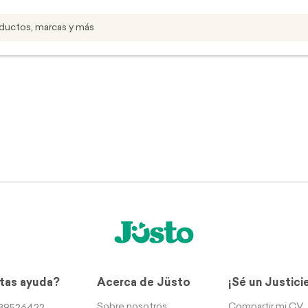
tas ayuda?
Acerca de Jüsto
¡Sé un Justici
Sobre nosotros
Compartir mi CV