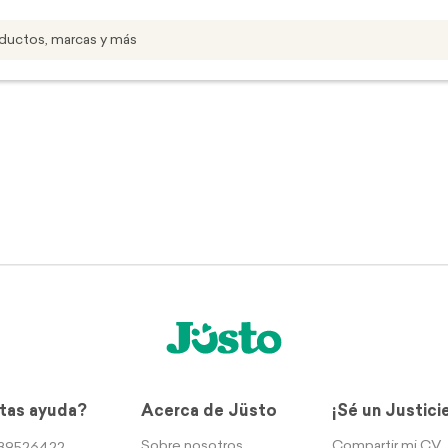
tas ayuda?
Acerca de Jüsto
¡Sé un Justici
Sobre nosotros
Compartir mi CV