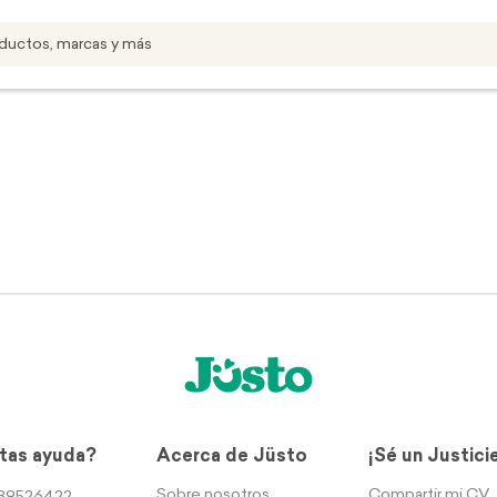
tas ayuda?
Acerca de Jüsto
¡Sé un Justici
Sobre nosotros
Compartir mi CV