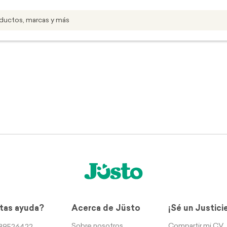
tas ayuda?
Acerca de Jüsto
¡Sé un Justici
Sobre nosotros
Compartir mi CV